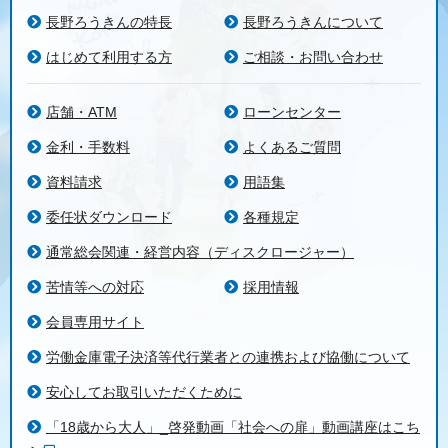
長野ろうきんの特長
長野ろうきんについて
はじめて利用する方
ご相談・お問い合わせ
店舗・ATM
ローンセンター
金利・手数料
よくあるご質問
資料請求
用語集
委任状ダウンロード
各種規定
通常総会関連・経営内容（ディスクロージャー）
苦情等への対応
採用情報
会員専用サイト
労働金庫電子決済等代行業者との連携および協働について
安心してお取引いただくために
「18歳から大人」_啓発動画「社会への扉」動画講座はこち