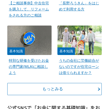
【ご相談事例】中古住宅
「長野ろうきん」をはじ
を購入して、リフォーム
めて利用する方
をされる方のご相談
基本知識
基本知識
特別な研修を受けたお金
うちの会社に労働組合が
の専門家(MLA)に相談し
ないのですが住宅ローン
よう
は借りられますか？
もっとみる
公式SNSで「お金に関する基礎知識」をお