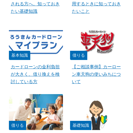
される方へ。知っておき
用するときに知っておき
たい基礎知識
たいこと
基本知識
借りる
カードローンの金利負担
【ご相談事例】カーロー
が大きく、借り換えを検
ン車天狗の使いみちにつ
討している方
いて
借りる
基礎知識