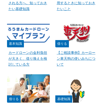
される方へ。知っておき
用するときに知っておき
たい基礎知識
たいこと
基本知識
借りる
カードローンの金利負担
【ご相談事例】カーロー
が大きく、借り換えを検
ン車天狗の使いみちにつ
討している方
いて
借りる
基礎知識