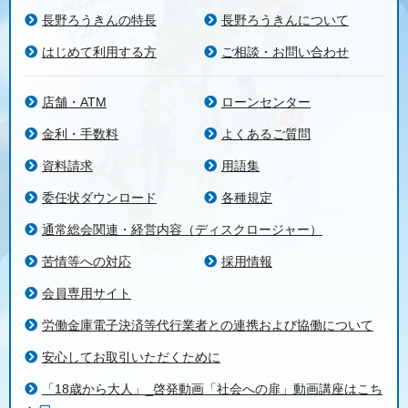
長野ろうきんの特長
長野ろうきんについて
はじめて利用する方
ご相談・お問い合わせ
店舗・ATM
ローンセンター
金利・手数料
よくあるご質問
資料請求
用語集
委任状ダウンロード
各種規定
通常総会関連・経営内容（ディスクロージャー）
苦情等への対応
採用情報
会員専用サイト
労働金庫電子決済等代行業者との連携および協働について
安心してお取引いただくために
「18歳から大人」_啓発動画「社会への扉」動画講座はこち