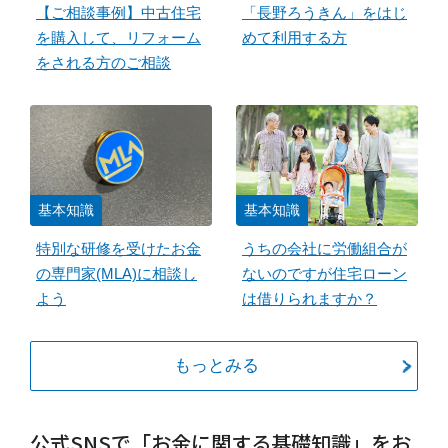
【ご相談事例】中古住宅
「長野ろうきん」をはじ
を購入して、リフォーム
めて利用する方
をされる方のご相談
基本知識
基本知識
特別な研修を受けたお金
うちの会社に労働組合が
の専門家(MLA)に相談し
ないのですが住宅ローン
よう
は借りられますか？
もっとみる
公式SNSで「お金に関する基礎知識」をお