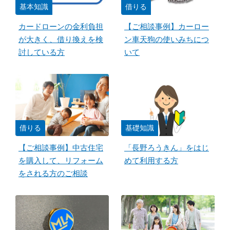
基本知識
借りる
カードローンの金利負担
【ご相談事例】カーロー
が大きく、借り換えを検
ン車天狗の使いみちにつ
討している方
いて
借りる
基礎知識
【ご相談事例】中古住宅
「長野ろうきん」をはじ
を購入して、リフォーム
めて利用する方
をされる方のご相談