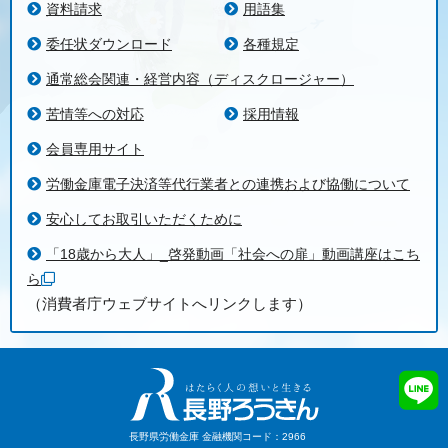
資料請求
用語集
委任状ダウンロード
各種規定
通常総会関連・経営内容（ディスクロージャー）
苦情等への対応
採用情報
会員専用サイト
労働金庫電子決済等代行業者との連携および協働について
安心してお取引いただくために
「18歳から大人」_啓発動画「社会への扉」動画講座はこち
ら
（消費者庁ウェブサイトへリンクします）
長野県労働金庫 金融機関コード：2966