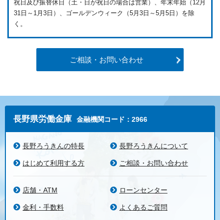
祝日及び振替休日（土・日が祝日の場合は営業）、年末年始（12月
31日～1月3日）、ゴールデンウィーク（5月3日～5月5日）を除
く。
ご相談・お問い合わせ
長野県労働金庫
金融機関コード：2966
長野ろうきんの特長
長野ろうきんについて
はじめて利用する方
ご相談・お問い合わせ
店舗・ATM
ローンセンター
金利・手数料
よくあるご質問