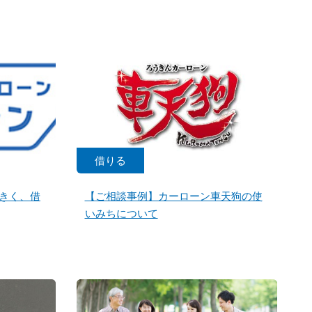
借りる
きく、借
【ご相談事例】カーローン車天狗の使
いみちについて