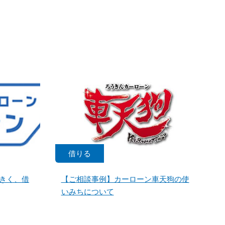
借りる
きく、借
【ご相談事例】カーローン車天狗の使
いみちについて