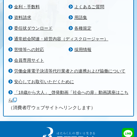
金利・手数料
よくあるご質問
資料請求
用語集
委任状ダウンロード
各種規定
通常総会関連・経営内容（ディスクロージャー）
苦情等への対応
採用情報
会員専用サイト
労働金庫電子決済等代行業者との連携および協働について
安心してお取引いただくために
「18歳から大人」_啓発動画「社会への扉」動画講座はこち
ら
（消費者庁ウェブサイトへリンクします）