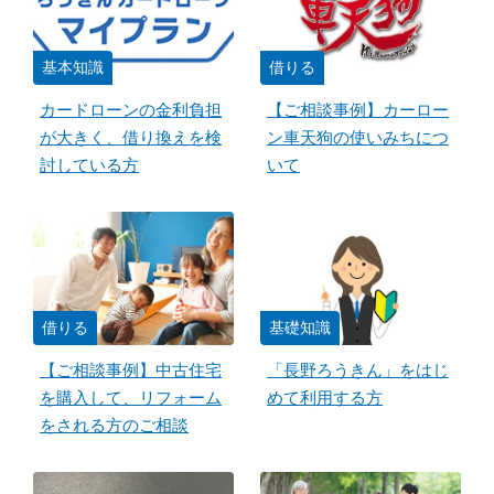
基本知識
借りる
カードローンの金利負担
【ご相談事例】カーロー
が大きく、借り換えを検
ン車天狗の使いみちにつ
討している方
いて
借りる
基礎知識
【ご相談事例】中古住宅
「長野ろうきん」をはじ
を購入して、リフォーム
めて利用する方
をされる方のご相談