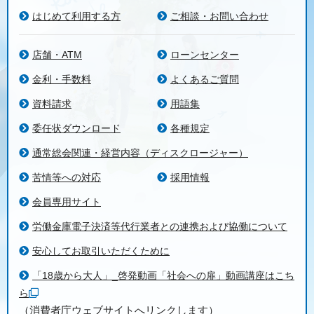
はじめて利用する方
ご相談・お問い合わせ
店舗・ATM
ローンセンター
金利・手数料
よくあるご質問
資料請求
用語集
委任状ダウンロード
各種規定
通常総会関連・経営内容（ディスクロージャー）
苦情等への対応
採用情報
会員専用サイト
労働金庫電子決済等代行業者との連携および協働について
安心してお取引いただくために
「18歳から大人」_啓発動画「社会への扉」動画講座はこち
ら
（消費者庁ウェブサイトへリンクします）