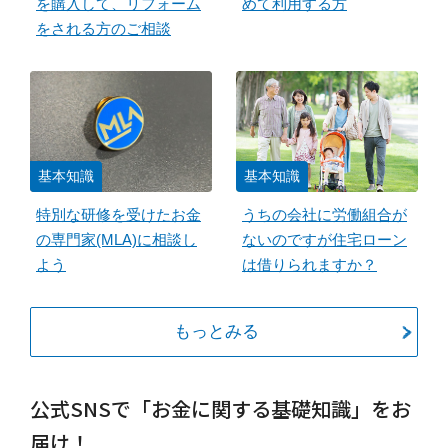
を購入して、リフォーム
めて利用する方
をされる方のご相談
基本知識
基本知識
特別な研修を受けたお金
うちの会社に労働組合が
の専門家(MLA)に相談し
ないのですが住宅ローン
よう
は借りられますか？
もっとみる
公式SNSで「お金に関する基礎知識」をお
届け！