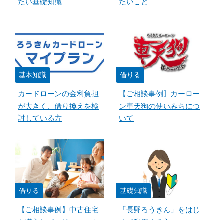
たい基礎知識
たいこと
基本知識
借りる
カードローンの金利負担
【ご相談事例】カーロー
が大きく、借り換えを検
ン車天狗の使いみちにつ
討している方
いて
借りる
基礎知識
【ご相談事例】中古住宅
「長野ろうきん」をはじ