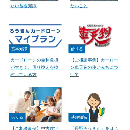
たい基礎知識
たいこと
基本知識
借りる
カードローンの金利負担
【ご相談事例】カーロー
が大きく、借り換えを検
ン車天狗の使いみちにつ
討している方
いて
借りる
基礎知識
【ご相談事例】中古住宅
「長野ろうきん」をはじ