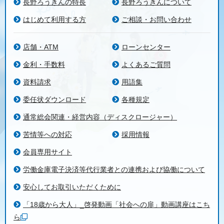
長野ろうきんの特長
長野ろうきんについて
はじめて利用する方
ご相談・お問い合わせ
店舗・ATM
ローンセンター
金利・手数料
よくあるご質問
資料請求
用語集
委任状ダウンロード
各種規定
通常総会関連・経営内容（ディスクロージャー）
苦情等への対応
採用情報
会員専用サイト
労働金庫電子決済等代行業者との連携および協働について
安心してお取引いただくために
「18歳から大人」_啓発動画「社会への扉」動画講座はこち
ら