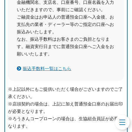
金融機関名、支店名、口座番号、口座名義を入力
いただきますので、事前にご確認ください。
ご融資金はお申込人の普通預金口座へ入金後、お
支払先の業者・ディーラー等のご指定の口座へお
振込みいたします。
なお、振込手数料はお客さまのご負担となりま
す。融資実行日までに普通預金口座へご入金をお
願いいたします。
振込手数料一覧はこちら
※上記以外にもご提供いただく場合がございますのでご了
承ください。
※店頭契約の場合は、上記に加え普通預金口座のお届出印
が必要となります。
※ろうきんコープローンの場合は、生協組合員証が必要と
toggl
navig
なります。