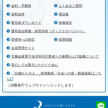
金利・手数料
よくあるご質問
資料請求
用語集
委任状ダウンロード
各種規定
通常総会関連・経営内容（ディスクロージャー）
苦情等への対応
採用情報
会員専用サイト
労働金庫電子決済等代行業者との連携および協働について
安心してお取引いただくために
「18歳から大人」_啓発動画「社会への扉」動画講座はこち
ら
（消費者庁ウェブサイトへリンクします）