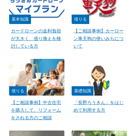
基本知識
借りる
カードローンの金利負担
【ご相談事例】カーロー
が大きく、借り換えを検
ン車天狗の使いみちにつ
討している方
いて
借りる
基礎知識
【ご相談事例】中古住宅
「長野ろうきん」をはじ
を購入して、リフォーム
めて利用する方
をされる方のご相談