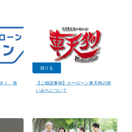
借りる
きく、借
【ご相談事例】カーローン車天狗の使
いみちについて