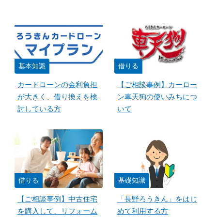
基本知識
借りる
カードローンの金利負担
【ご相談事例】カーロー
が大きく、借り換えを検
ン車天狗の使いみちにつ
討している方
いて
借りる
基礎知識
【ご相談事例】中古住宅
「長野ろうきん」をはじ
を購入して、リフォーム
めて利用する方