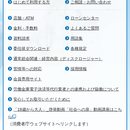
はじめて利用する方
ご相談・お問い合わせ
店舗・ATM
ローンセンター
金利・手数料
よくあるご質問
資料請求
用語集
委任状ダウンロード
各種規定
通常総会関連・経営内容（ディスクロージャー）
苦情等への対応
採用情報
会員専用サイト
労働金庫電子決済等代行業者との連携および協働について
安心してお取引いただくために
「18歳から大人」_啓発動画「社会への扉」動画講座はこち
ら
（消費者庁ウェブサイトへリンクします）