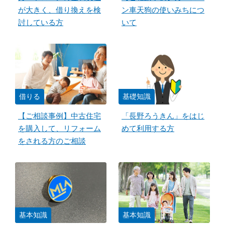
が大きく、借り換えを検
ン車天狗の使いみちにつ
討している方
いて
借りる
基礎知識
【ご相談事例】中古住宅
「長野ろうきん」をはじ
を購入して、リフォーム
めて利用する方
をされる方のご相談
基本知識
基本知識