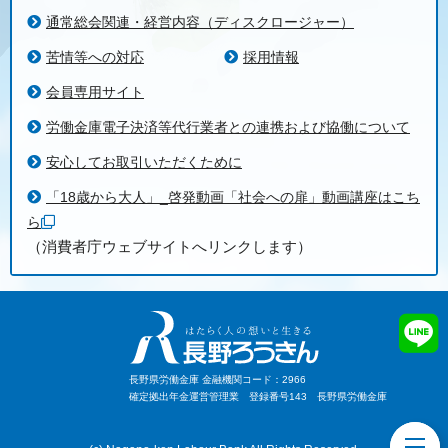
通常総会関連・経営内容（ディスクロージャー）
苦情等への対応
採用情報
会員専用サイト
労働金庫電子決済等代行業者との連携および協働について
安心してお取引いただくために
「18歳から大人」_啓発動画「社会への扉」動画講座はこち
ら
（消費者庁ウェブサイトへリンクします）
長野県労働金庫 金融機関コード：2966
確定拠出年金運営管理業 登録番号143 長野県労働金庫
toggl