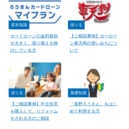
基本知識
借りる
カードローンの金利負担
【ご相談事例】カーロー
が大きく、借り換えを検
ン車天狗の使いみちにつ
討している方
いて
借りる
基礎知識
【ご相談事例】中古住宅
「長野ろうきん」をはじ
を購入して、リフォーム
めて利用する方
をされる方のご相談