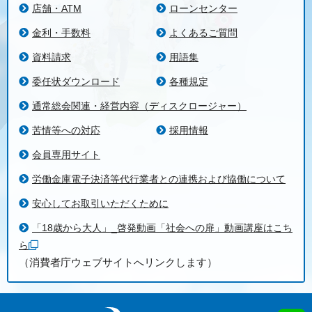
店舗・ATM
ローンセンター
金利・手数料
よくあるご質問
資料請求
用語集
委任状ダウンロード
各種規定
通常総会関連・経営内容（ディスクロージャー）
苦情等への対応
採用情報
会員専用サイト
労働金庫電子決済等代行業者との連携および協働について
安心してお取引いただくために
「18歳から大人」_啓発動画「社会への扉」動画講座はこち
ら
（消費者庁ウェブサイトへリンクします）