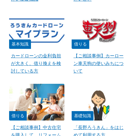
基本知識
借りる
カードローンの金利負担
【ご相談事例】カーロー
が大きく、借り換えを検
ン車天狗の使いみちにつ
討している方
いて
借りる
基礎知識
【ご相談事例】中古住宅
「長野ろうきん」をはじ
を購入して、リフォーム
めて利用する方