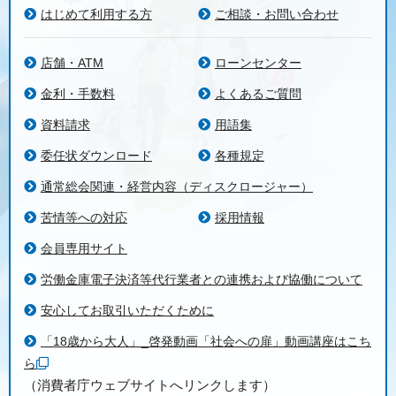
はじめて利用する方
ご相談・お問い合わせ
店舗・ATM
ローンセンター
金利・手数料
よくあるご質問
資料請求
用語集
委任状ダウンロード
各種規定
通常総会関連・経営内容（ディスクロージャー）
苦情等への対応
採用情報
会員専用サイト
労働金庫電子決済等代行業者との連携および協働について
安心してお取引いただくために
「18歳から大人」_啓発動画「社会への扉」動画講座はこち
ら
（消費者庁ウェブサイトへリンクします）