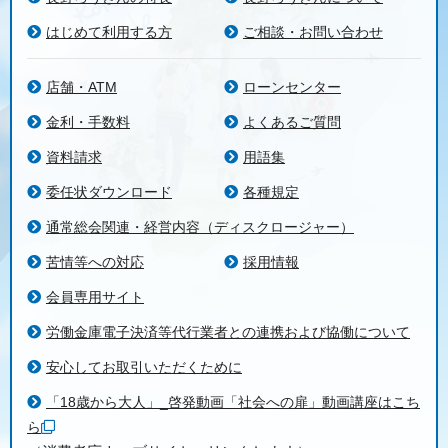
はじめて利用する方
ご相談・お問い合わせ
店舗・ATM
ローンセンター
金利・手数料
よくあるご質問
資料請求
用語集
委任状ダウンロード
各種規定
通常総会関連・経営内容（ディスクロージャー）
苦情等への対応
採用情報
会員専用サイト
労働金庫電子決済等代行業者との連携および協働について
安心してお取引いただくために
「18歳から大人」_啓発動画「社会への扉」動画講座はこち
ら