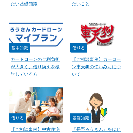
たい基礎知識
たいこと
基本知識
借りる
カードローンの金利負担
【ご相談事例】カーロー
が大きく、借り換えを検
ン車天狗の使いみちにつ
討している方
いて
借りる
基礎知識
【ご相談事例】中古住宅
「長野ろうきん」をはじ