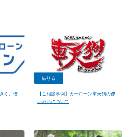
借りる
きく、借
【ご相談事例】カーローン車天狗の使
いみちについて