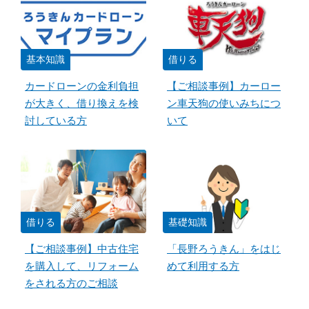
基本知識
借りる
カードローンの金利負担
【ご相談事例】カーロー
が大きく、借り換えを検
ン車天狗の使いみちにつ
討している方
いて
借りる
基礎知識
【ご相談事例】中古住宅
「長野ろうきん」をはじ
を購入して、リフォーム
めて利用する方
をされる方のご相談