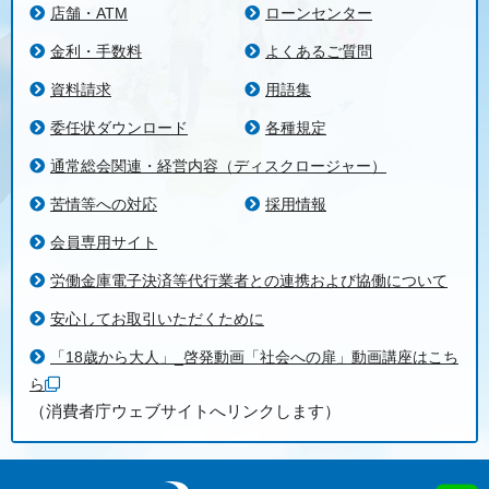
店舗・ATM
ローンセンター
金利・手数料
よくあるご質問
資料請求
用語集
委任状ダウンロード
各種規定
通常総会関連・経営内容（ディスクロージャー）
苦情等への対応
採用情報
会員専用サイト
労働金庫電子決済等代行業者との連携および協働について
安心してお取引いただくために
「18歳から大人」_啓発動画「社会への扉」動画講座はこち
ら
（消費者庁ウェブサイトへリンクします）