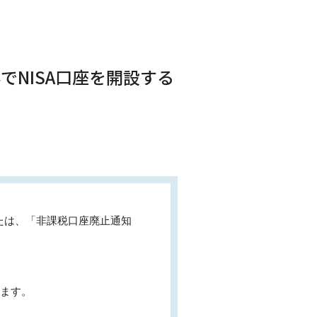
でNISA口座を開設する
たは、「非課税口座廃止通知
います。