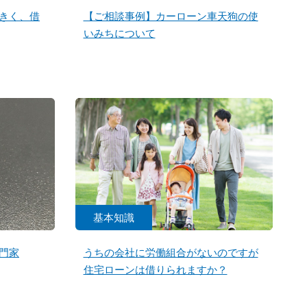
きく、借
【ご相談事例】カーローン車天狗の使
いみちについて
基本知識
門家
うちの会社に労働組合がないのですが
住宅ローンは借りられますか？