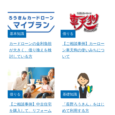
基本知識
借りる
カードローンの金利負担
【ご相談事例】カーロー
が大きく、借り換えを検
ン車天狗の使いみちにつ
討している方
いて
借りる
基礎知識
【ご相談事例】中古住宅
「長野ろうきん」をはじ
を購入して、リフォーム
めて利用する方