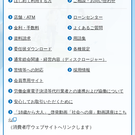
はじめて利用する方
ご相談・お問い合わせ
店舗・ATM
ローンセンター
金利・手数料
よくあるご質問
資料請求
用語集
委任状ダウンロード
各種規定
通常総会関連・経営内容（ディスクロージャー）
苦情等への対応
採用情報
会員専用サイト
労働金庫電子決済等代行業者との連携および協働について
安心してお取引いただくために
「18歳から大人」_啓発動画「社会への扉」動画講座はこち
ら
（消費者庁ウェブサイトへリンクします）