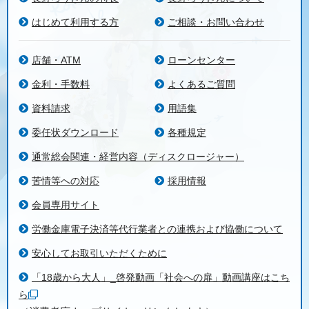
はじめて利用する方
ご相談・お問い合わせ
店舗・ATM
ローンセンター
金利・手数料
よくあるご質問
資料請求
用語集
委任状ダウンロード
各種規定
通常総会関連・経営内容（ディスクロージャー）
苦情等への対応
採用情報
会員専用サイト
労働金庫電子決済等代行業者との連携および協働について
安心してお取引いただくために
「18歳から大人」_啓発動画「社会への扉」動画講座はこち
ら