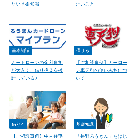
たい基礎知識
たいこと
基本知識
借りる
カードローンの金利負担
【ご相談事例】カーロー
が大きく、借り換えを検
ン車天狗の使いみちにつ
討している方
いて
借りる
基礎知識
【ご相談事例】中古住宅
「長野ろうきん」をはじ