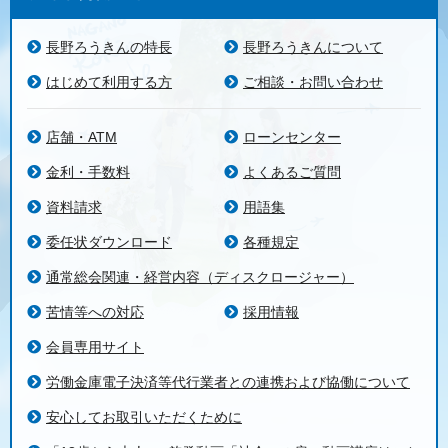
長野ろうきんの特長
長野ろうきんについて
はじめて利用する方
ご相談・お問い合わせ
店舗・ATM
ローンセンター
金利・手数料
よくあるご質問
資料請求
用語集
委任状ダウンロード
各種規定
通常総会関連・経営内容（ディスクロージャー）
苦情等への対応
採用情報
会員専用サイト
労働金庫電子決済等代行業者との連携および協働について
安心してお取引いただくために