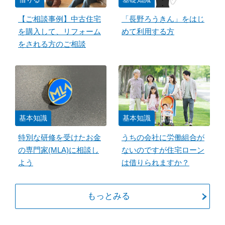
【ご相談事例】中古住宅
「長野ろうきん」をはじ
を購入して、リフォーム
めて利用する方
をされる方のご相談
基本知識
基本知識
特別な研修を受けたお金
うちの会社に労働組合が
の専門家(MLA)に相談し
ないのですが住宅ローン
よう
は借りられますか？
もっとみる