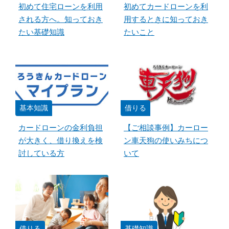
初めて住宅ローンを利用
初めてカードローンを利
される方へ。知っておき
用するときに知っておき
たい基礎知識
たいこと
基本知識
借りる
カードローンの金利負担
【ご相談事例】カーロー
が大きく、借り換えを検
ン車天狗の使いみちにつ
討している方
いて
借りる
基礎知識