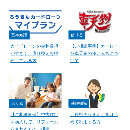
基本知識
借りる
カードローンの金利負担
【ご相談事例】カーロー
が大きく、借り換えを検
ン車天狗の使いみちにつ
討している方
いて
借りる
基礎知識
【ご相談事例】中古住宅
「長野ろうきん」をはじ
を購入して、リフォーム
めて利用する方
をされる方のご相談