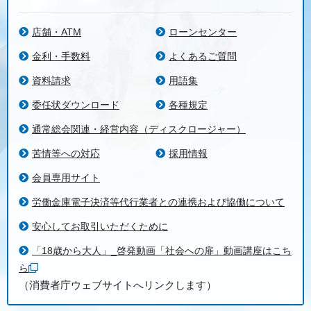
店舗・ATM
ローンセンター
金利・手数料
よくあるご質問
資料請求
用語集
委任状ダウンロード
各種規定
通常総会関連・経営内容（ディスクロージャー）
苦情等への対応
採用情報
会員専用サイト
労働金庫電子決済等代行業者との連携および協働について
安心してお取引いただくために
「18歳から大人」_啓発動画「社会への扉」動画講座はこち
ら
（消費者庁ウェブサイトへリンクします）