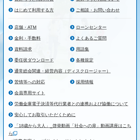
はじめて利用する方
ご相談・お問い合わせ
店舗・ATM
ローンセンター
金利・手数料
よくあるご質問
資料請求
用語集
委任状ダウンロード
各種規定
通常総会関連・経営内容（ディスクロージャー）
苦情等への対応
採用情報
会員専用サイト
労働金庫電子決済等代行業者との連携および協働について
安心してお取引いただくために
「18歳から大人」_啓発動画「社会への扉」動画講座はこち
ら