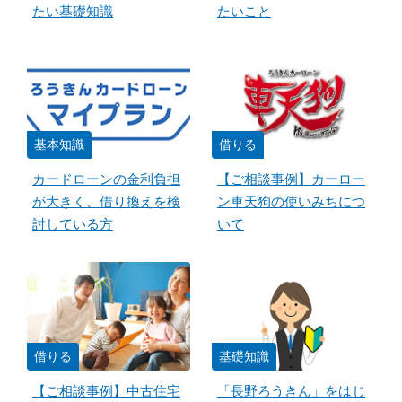
たい基礎知識
たいこと
基本知識
借りる
カードローンの金利負担
【ご相談事例】カーロー
が大きく、借り換えを検
ン車天狗の使いみちにつ
討している方
いて
借りる
基礎知識
【ご相談事例】中古住宅
「長野ろうきん」をはじ