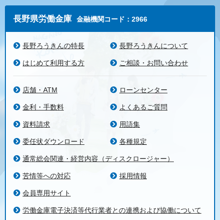
長野県労働金庫
金融機関コード：2966
長野ろうきんの特長
長野ろうきんについて
はじめて利用する方
ご相談・お問い合わせ
店舗・ATM
ローンセンター
金利・手数料
よくあるご質問
資料請求
用語集
委任状ダウンロード
各種規定
通常総会関連・経営内容（ディスクロージャー）
苦情等への対応
採用情報
会員専用サイト
労働金庫電子決済等代行業者との連携および協働について