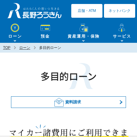
長野ろうきん
店舗・ATM
ネットバンク
ローン
預金
資産運用・保険
サービス
TOP
ローン
多目的ローン
多目的ローン
資料請求
マイカー諸費用にご利用できま