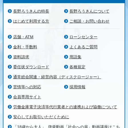
長野ろうきんの特長
長野ろうきんについて
はじめて利用する方
ご相談・お問い合わせ
店舗・ATM
ローンセンター
金利・手数料
よくあるご質問
資料請求
用語集
委任状ダウンロード
各種規定
通常総会関連・経営内容（ディスクロージャー）
苦情等への対応
採用情報
会員専用サイト
労働金庫電子決済等代行業者との連携および協働について
安心してお取引いただくために
「18歳から大人」_啓発動画「社会への扉」動画講座はこち