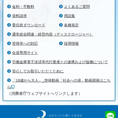
金利・手数料
よくあるご質問
資料請求
用語集
委任状ダウンロード
各種規定
通常総会関連・経営内容（ディスクロージャー）
苦情等への対応
採用情報
会員専用サイト
労働金庫電子決済等代行業者との連携および協働について
安心してお取引いただくために
「18歳から大人」_啓発動画「社会への扉」動画講座はこち
ら
（消費者庁ウェブサイトへリンクします）