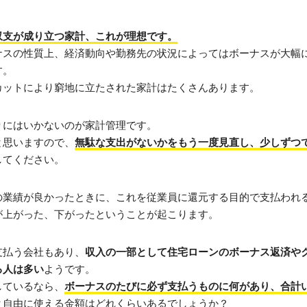
収支が成り立つ家計、これが理想です。
ナスの性質上、経済動向や勤務先の状況によってはボーナスが大幅
す。
カットにより窮地に立たされた家計はたくさんあります。
りにはいかないのが家計管理です。
と思いますので、
無駄な支出がないかをもう一度見直し、少しずつ
してください。
の業績が良かったときに、これを従業員に還元する目的で支払われ
が上がった、下がったということが起こります。
支払う会社もあり、
収入の一部として住宅ローンのボーナス返済や
る人は多い
ようです。
しているなら、
ボーナスのたびに必ず支払うものに何があり、合計
と自由に使える金額はどれくらいあるでしょうか？