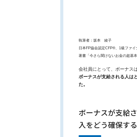
執筆者：坂本 綾子
日本FP協会認定CFP®、1級ファ
著書「今さら聞けないお金の超基
会社員にとって、ボーナス
ボーナスが支給される人は
た。
ボーナスが支給
入をどう確保す