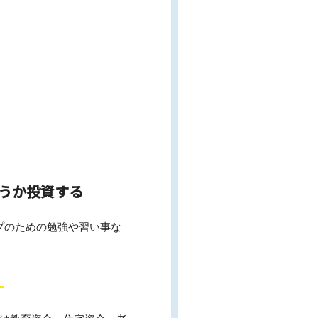
使うか投資する
プのための勉強や習い事な
。