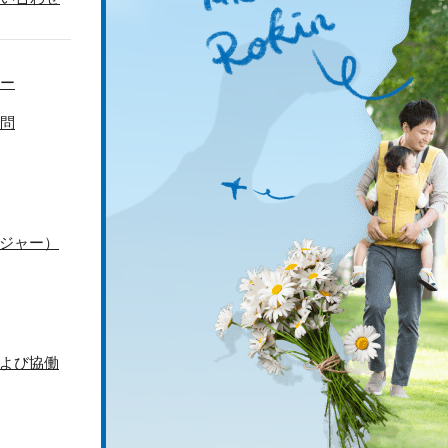
ー
問
ジャー）
よび協働