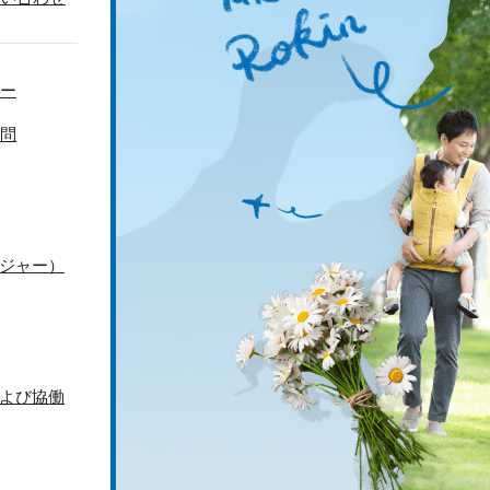
ー
問
ジャー）
よび協働