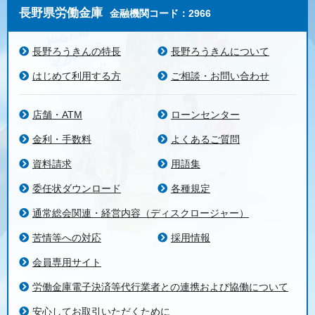
長野県労働金庫
金融機関コード：2966
長野ろうきんの特長
長野ろうきんについて
はじめて利用する方
ご相談・お問い合わせ
店舗・ATM
ローンセンター
金利・手数料
よくあるご質問
資料請求
用語集
委任状ダウンロード
各種規定
通常総会関連・経営内容（ディスクロージャー）
苦情等への対応
採用情報
会員専用サイト
労働金庫電子決済等代行業者との連携および協働について
安心してお取引いただくために