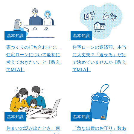
基本知識
基本知識
家づくりの打ち合わせで、
住宅ローンの返済額、本当
住宅ローンについて最初に
に大丈夫？「返せる」だけ
考えておきたいこと【教え
で決めていませんか【教え
てMLA】
てMLA】
基本知識
基本知識
住まいの話が出たとき、何
「急な出費のお守り」数あ