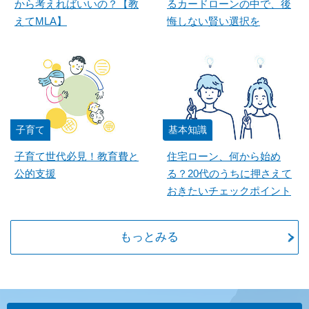
から考えればいいの？【教
るカードローンの中で、後
えてMLA】
悔しない賢い選択を
子育て
基本知識
子育て世代必見！教育費と
住宅ローン、何から始め
公的支援
る？20代のうちに押さえて
おきたいチェックポイント
もっとみる