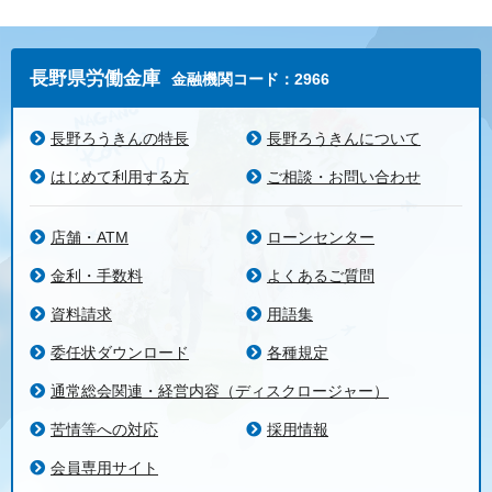
長野県労働金庫
金融機関コード：2966
長野ろうきんの特長
長野ろうきんについて
はじめて利用する方
ご相談・お問い合わせ
店舗・ATM
ローンセンター
金利・手数料
よくあるご質問
資料請求
用語集
委任状ダウンロード
各種規定
通常総会関連・経営内容（ディスクロージャー）
苦情等への対応
採用情報
会員専用サイト