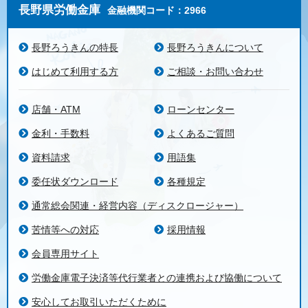
長野県労働金庫
金融機関コード：2966
長野ろうきんの特長
長野ろうきんについて
はじめて利用する方
ご相談・お問い合わせ
店舗・ATM
ローンセンター
金利・手数料
よくあるご質問
資料請求
用語集
委任状ダウンロード
各種規定
通常総会関連・経営内容（ディスクロージャー）
苦情等への対応
採用情報
会員専用サイト
労働金庫電子決済等代行業者との連携および協働について
安心してお取引いただくために