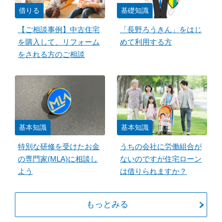
借りる
基礎知識
【ご相談事例】中古住宅
「長野ろうきん」をはじ
を購入して、リフォーム
めて利用する方
をされる方のご相談
基本知識
基本知識
特別な研修を受けたお金
うちの会社に労働組合が
の専門家(MLA)に相談し
ないのですが住宅ローン
よう
は借りられますか？
もっとみる