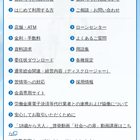
はじめて利用する方
ご相談・お問い合わせ
店舗・ATM
ローンセンター
金利・手数料
よくあるご質問
資料請求
用語集
委任状ダウンロード
各種規定
通常総会関連・経営内容（ディスクロージャー）
苦情等への対応
採用情報
会員専用サイト
労働金庫電子決済等代行業者との連携および協働について
安心してお取引いただくために
「18歳から大人」_啓発動画「社会への扉」動画講座はこち
ら