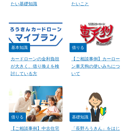
たい基礎知識
たいこと
基本知識
借りる
カードローンの金利負担
【ご相談事例】カーロー
が大きく、借り換えを検
ン車天狗の使いみちにつ
討している方
いて
借りる
基礎知識
【ご相談事例】中古住宅
「長野ろうきん」をはじ