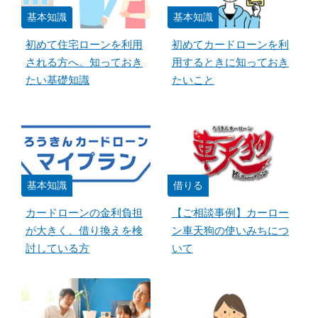
基本知識
基本知識
初めて住宅ローンを利用
初めてカードローンを利
される方へ。知っておき
用するときに知っておき
たい基礎知識
たいこと
基本知識
借りる
カードローンの金利負担
【ご相談事例】カーロー
が大きく、借り換えを検
ン車天狗の使いみちにつ
討している方
いて