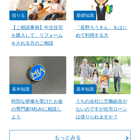
借りる
基礎知識
【ご相談事例】中古住宅
「長野ろうきん」をはじ
を購入して、リフォーム
めて利用する方
をされる方のご相談
基本知識
基本知識
特別な研修を受けたお金
うちの会社に労働組合が
の専門家(MLA)に相談し
ないのですが住宅ローン
よう
は借りられますか？
もっとみる