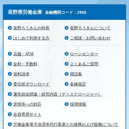
長野県労働金庫
金融機関コード：2966
長野ろうきんの特長
長野ろうきんについて
はじめて利用する方
ご相談・お問い合わせ
店舗・ATM
ローンセンター
金利・手数料
よくあるご質問
資料請求
用語集
委任状ダウンロード
各種規定
通常総会関連・経営内容（ディスクロージャー）
苦情等への対応
採用情報
会員専用サイト
労働金庫電子決済等代行業者との連携および協働について