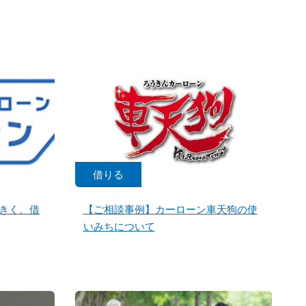
借りる
きく、借
【ご相談事例】カーローン車天狗の使
いみちについて