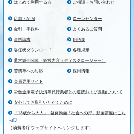
はじめて利用する方
ご相談・お問い合わせ
店舗・ATM
ローンセンター
金利・手数料
よくあるご質問
資料請求
用語集
委任状ダウンロード
各種規定
通常総会関連・経営内容（ディスクロージャー）
苦情等への対応
採用情報
会員専用サイト
労働金庫電子決済等代行業者との連携および協働について
安心してお取引いただくために
「18歳から大人」_啓発動画「社会への扉」動画講座はこち
ら
（消費者庁ウェブサイトへリンクします）