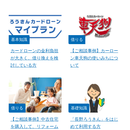
基本知識
借りる
カードローンの金利負担
【ご相談事例】カーロー
が大きく、借り換えを検
ン車天狗の使いみちにつ
討している方
いて
借りる
基礎知識
【ご相談事例】中古住宅
「長野ろうきん」をはじ
を購入して、リフォーム
めて利用する方