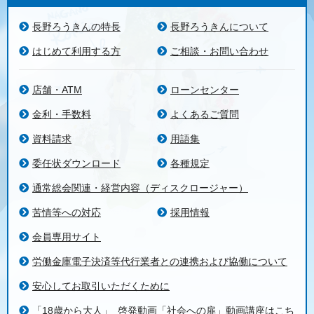
長野ろうきんの特長
長野ろうきんについて
はじめて利用する方
ご相談・お問い合わせ
店舗・ATM
ローンセンター
金利・手数料
よくあるご質問
資料請求
用語集
委任状ダウンロード
各種規定
通常総会関連・経営内容（ディスクロージャー）
苦情等への対応
採用情報
会員専用サイト
労働金庫電子決済等代行業者との連携および協働について
安心してお取引いただくために
「18歳から大人」_啓発動画「社会への扉」動画講座はこち