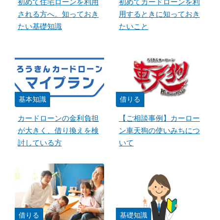
初めて住宅ローンを利用
初めてカードローンを利
される方へ。知っておき
用するときに知っておき
たい基礎知識
たいこと
基本知識
借りる
カードローンの金利負担
【ご相談事例】カーロー
が大きく、借り換えを検
ン車天狗の使いみちにつ
討している方
いて
借りる
基礎知識