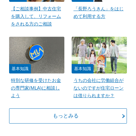
【ご相談事例】中古住宅
「長野ろうきん」をはじ
を購入して、リフォーム
めて利用する方
をされる方のご相談
基本知識
基本知識
特別な研修を受けたお金
うちの会社に労働組合が
の専門家(MLA)に相談し
ないのですが住宅ローン
よう
は借りられますか？
もっとみる