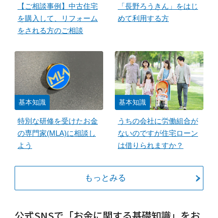
【ご相談事例】中古住宅
「長野ろうきん」をはじ
を購入して、リフォーム
めて利用する方
をされる方のご相談
基本知識
基本知識
特別な研修を受けたお金
うちの会社に労働組合が
の専門家(MLA)に相談し
ないのですが住宅ローン
よう
は借りられますか？
もっとみる
公式SNSで「お金に関する基礎知識」をお