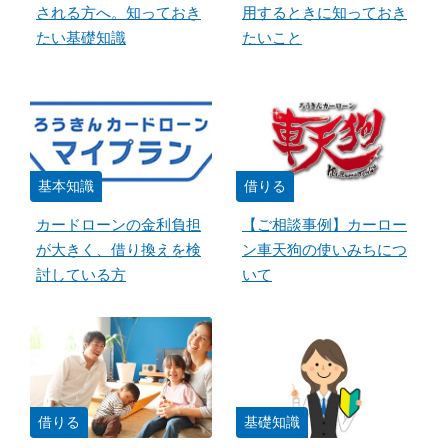
される方へ。知っておき
用するときに知っておき
たい基礎知識
たいこと
基本知識
借りる
カードローンの金利負担
【ご相談事例】カーロー
が大きく、借り換えを検
ン車天狗の使いみちにつ
討している方
いて
借りる
基礎知識