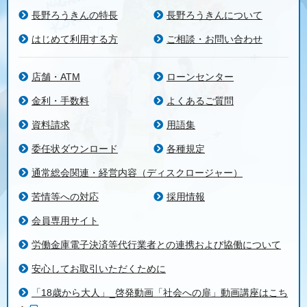
長野ろうきんの特長
長野ろうきんについて
はじめて利用する方
ご相談・お問い合わせ
店舗・ATM
ローンセンター
金利・手数料
よくあるご質問
資料請求
用語集
委任状ダウンロード
各種規定
通常総会関連・経営内容（ディスクロージャー）
苦情等への対応
採用情報
会員専用サイト
労働金庫電子決済等代行業者との連携および協働について
安心してお取引いただくために
「18歳から大人」_啓発動画「社会への扉」動画講座はこち