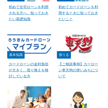
初めて住宅ローンを利用
初めてカードローンを利
される方へ。知っておき
用するときに知っておき
たい基礎知識
たいこと
基本知識
借りる
カードローンの金利負担
【ご相談事例】カーロー
が大きく、借り換えを検
ン車天狗の使いみちにつ
討している方
いて