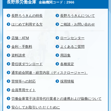
長野県労働金庫
金融機関コード：2966
長野ろうきんの特長
長野ろうきんについて
はじめて利用する方
ご相談・お問い合わせ
店舗・ATM
ローンセンター
金利・手数料
よくあるご質問
資料請求
用語集
委任状ダウンロード
各種規定
通常総会関連・経営内容（ディスクロージャー）
苦情等への対応
採用情報
会員専用サイト
労働金庫電子決済等代行業者との連携および協働について
安心してお取引いただくために