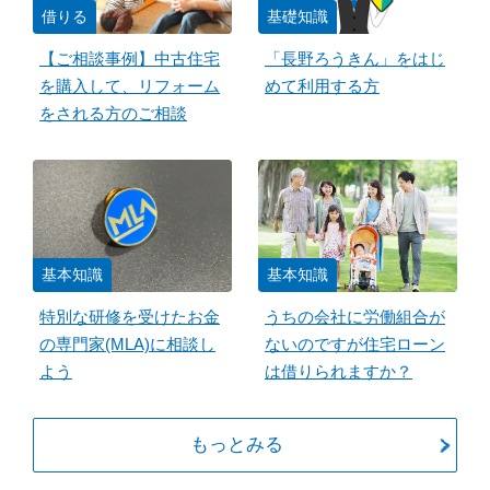
借りる
基礎知識
【ご相談事例】中古住宅
「長野ろうきん」をはじ
を購入して、リフォーム
めて利用する方
をされる方のご相談
基本知識
基本知識
特別な研修を受けたお金
うちの会社に労働組合が
の専門家(MLA)に相談し
ないのですが住宅ローン
よう
は借りられますか？
もっとみる