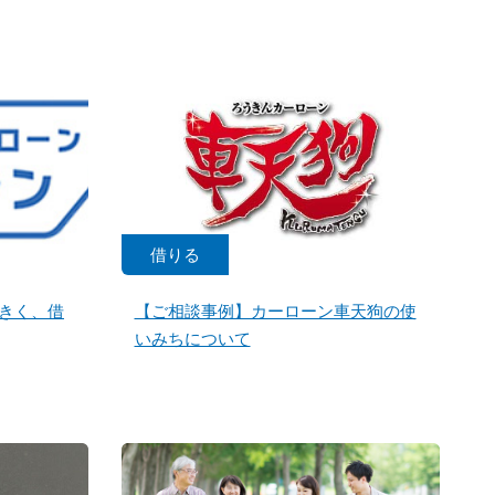
借りる
きく、借
【ご相談事例】カーローン車天狗の使
いみちについて