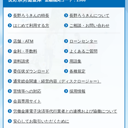
金融機関コード：2966
長野ろうきんの特長
長野ろうきんについて
はじめて利用する方
ご相談・お問い合わせ
店舗・ATM
ローンセンター
金利・手数料
よくあるご質問
資料請求
用語集
委任状ダウンロード
各種規定
通常総会関連・経営内容（ディスクロージャー）
苦情等への対応
採用情報
会員専用サイト
労働金庫電子決済等代行業者との連携および協働について
安心してお取引いただくために