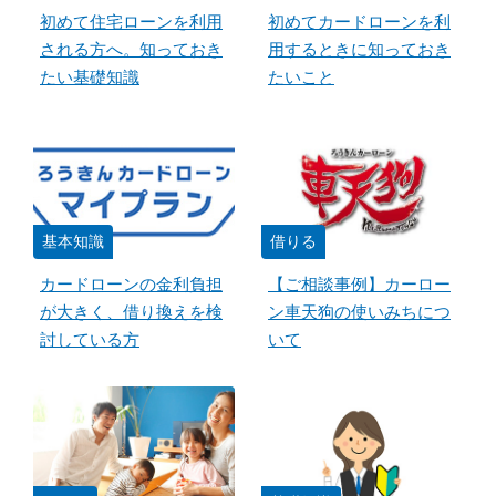
初めて住宅ローンを利用
初めてカードローンを利
される方へ。知っておき
用するときに知っておき
たい基礎知識
たいこと
基本知識
借りる
カードローンの金利負担
【ご相談事例】カーロー
が大きく、借り換えを検
ン車天狗の使いみちにつ
討している方
いて