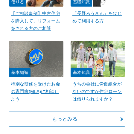
借りる
基礎知識
【ご相談事例】中古住宅
「長野ろうきん」をはじ
を購入して、リフォーム
めて利用する方
をされる方のご相談
基本知識
基本知識
特別な研修を受けたお金
うちの会社に労働組合が
の専門家(MLA)に相談し
ないのですが住宅ローン
よう
は借りられますか？
もっとみる