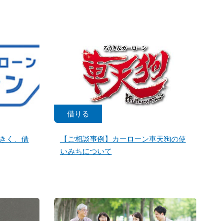
借りる
きく、借
【ご相談事例】カーローン車天狗の使
いみちについて