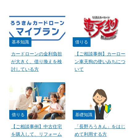
基本知識
借りる
カードローンの金利負担
【ご相談事例】カーロー
が大きく、借り換えを検
ン車天狗の使いみちにつ
討している方
いて
借りる
基礎知識
【ご相談事例】中古住宅
「長野ろうきん」をはじ
を購入して、リフォーム
めて利用する方