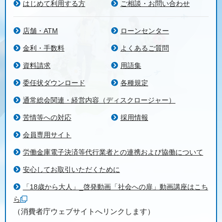
はじめて利用する方
ご相談・お問い合わせ
店舗・ATM
ローンセンター
金利・手数料
よくあるご質問
資料請求
用語集
委任状ダウンロード
各種規定
通常総会関連・経営内容（ディスクロージャー）
苦情等への対応
採用情報
会員専用サイト
労働金庫電子決済等代行業者との連携および協働について
安心してお取引いただくために
「18歳から大人」_啓発動画「社会への扉」動画講座はこち
ら
（消費者庁ウェブサイトへリンクします）