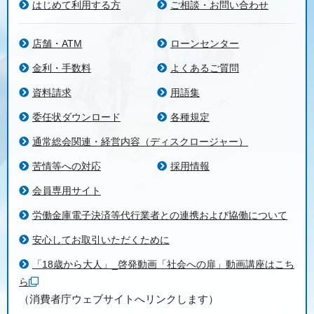
はじめて利用する方
ご相談・お問い合わせ
店舗・ATM
ローンセンター
金利・手数料
よくあるご質問
資料請求
用語集
委任状ダウンロード
各種規定
通常総会関連・経営内容（ディスクロージャー）
苦情等への対応
採用情報
会員専用サイト
労働金庫電子決済等代行業者との連携および協働について
安心してお取引いただくために
「18歳から大人」_啓発動画「社会への扉」動画講座はこち
ら
（消費者庁ウェブサイトへリンクします）