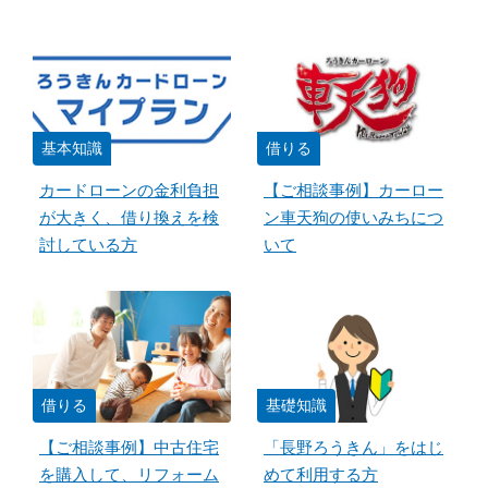
基本知識
借りる
カードローンの金利負担
【ご相談事例】カーロー
が大きく、借り換えを検
ン車天狗の使いみちにつ
討している方
いて
借りる
基礎知識
【ご相談事例】中古住宅
「長野ろうきん」をはじ
を購入して、リフォーム
めて利用する方