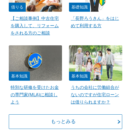
借りる
基礎知識
【ご相談事例】中古住宅
「長野ろうきん」をはじ
を購入して、リフォーム
めて利用する方
をされる方のご相談
基本知識
基本知識
特別な研修を受けたお金
うちの会社に労働組合が
の専門家(MLA)に相談し
ないのですが住宅ローン
よう
は借りられますか？
もっとみる