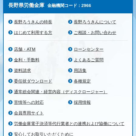
長野県労働金庫
金融機関コード：2966
長野ろうきんの特長
長野ろうきんについて
はじめて利用する方
ご相談・お問い合わせ
店舗・ATM
ローンセンター
金利・手数料
よくあるご質問
資料請求
用語集
委任状ダウンロード
各種規定
通常総会関連・経営内容（ディスクロージャー）
苦情等への対応
採用情報
会員専用サイト
労働金庫電子決済等代行業者との連携および協働について
安心してお取引いただくために