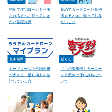
初めて住宅ローンを利用
初めてカードローンを利
される方へ。知っておき
用するときに知っておき
たい基礎知識
たいこと
基本知識
借りる
カードローンの金利負担
【ご相談事例】カーロー
が大きく、借り換えを検
ン車天狗の使いみちにつ
討している方
いて