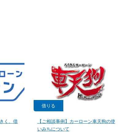
借りる
きく、借
【ご相談事例】カーローン車天狗の使
いみちについて