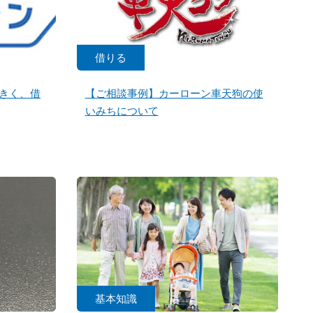
借りる
きく、借
【ご相談事例】カーローン車天狗の使
いみちについて
基本知識