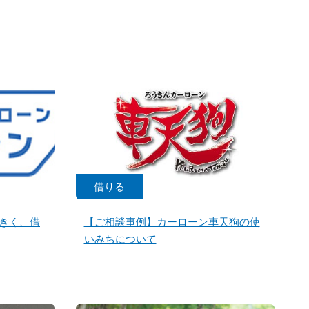
借りる
きく、借
【ご相談事例】カーローン車天狗の使
いみちについて