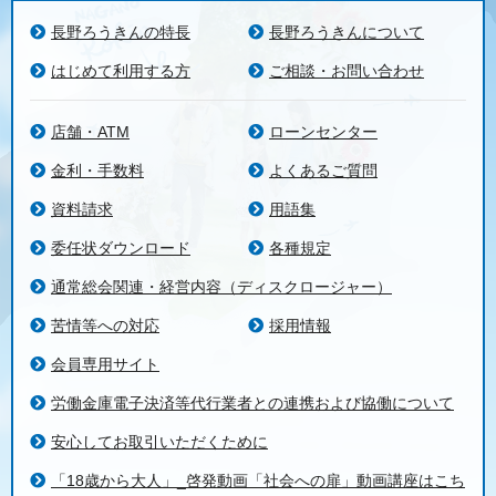
長野ろうきんの特長
長野ろうきんについて
はじめて利用する方
ご相談・お問い合わせ
店舗・ATM
ローンセンター
金利・手数料
よくあるご質問
資料請求
用語集
委任状ダウンロード
各種規定
通常総会関連・経営内容（ディスクロージャー）
苦情等への対応
採用情報
会員専用サイト
労働金庫電子決済等代行業者との連携および協働について
安心してお取引いただくために
「18歳から大人」_啓発動画「社会への扉」動画講座はこち