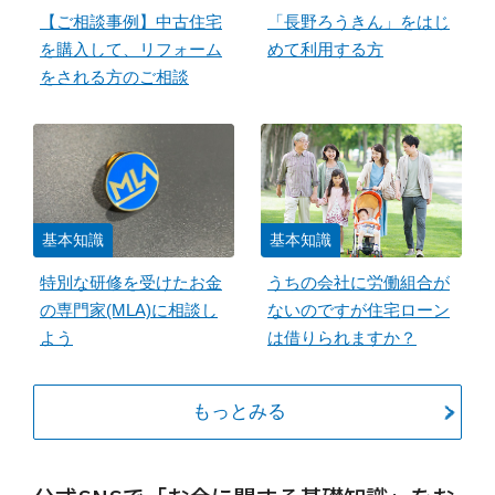
【ご相談事例】中古住宅
「長野ろうきん」をはじ
を購入して、リフォーム
めて利用する方
をされる方のご相談
基本知識
基本知識
特別な研修を受けたお金
うちの会社に労働組合が
の専門家(MLA)に相談し
ないのですが住宅ローン
よう
は借りられますか？
もっとみる