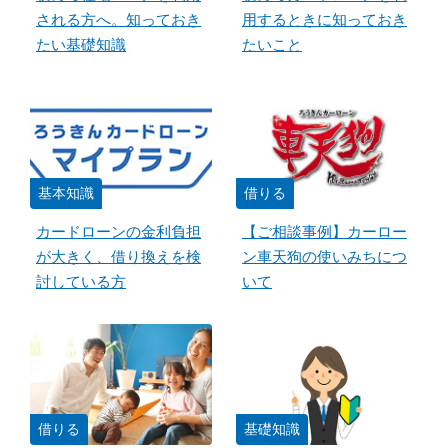
される方へ。知っておき
用するときに知っておき
たい基礎知識
たいこと
基本知識
借りる
カードローンの金利負担
【ご相談事例】カーロー
が大きく、借り換えを検
ン車天狗の使いみちにつ
討している方
いて
借りる
基礎知識